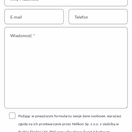
E-mail
Telefon
Wiadomość *
Podając w powyższym formularzu swoje dane osobowe, wyrażasz
zgodę na ich przetwarzanie przez Helikon Sp. z o.o. z siedzibą w
Rudzie Śląskiej (41-706) przy ulicy Nowy Świat 3 będącym