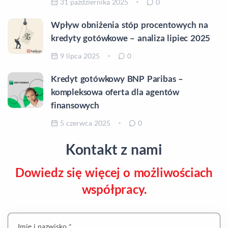
31 października 2025
0
Wpływ obniżenia stóp procentowych na
kredyty gotówkowe – analiza lipiec 2025
9 lipca 2025
0
Kredyt gotówkowy BNP Paribas –
kompleksowa oferta dla agentów
finansowych
5 czerwca 2025
0
Kontakt z nami
Dowiedz się więcej o możliwościach
współpracy.
Imię i nazwisko *