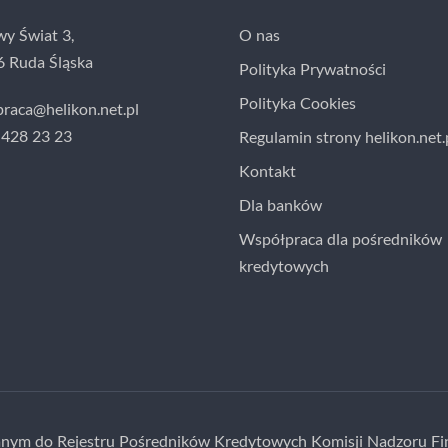
wy Świat 3,
O nas
6 Ruda Śląska
Polityka Prywatności
Polityka Cookies
raca@helikon.net.pl
2 428 23 23
Regulamin strony helikon.net.
Kontakt
Dla banków
Współpraca dla pośredników
kredytowych
sanym do Rejestru Pośredników Kredytowych Komisji Nadzoru Fi