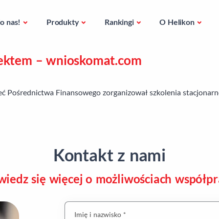
o nas!
Produkty
Rankingi
O Helikon
jektem – wnioskomat.com
ć Pośrednictwa Finansowego zorganizował szkolenia stacjonarne
Kontakt z nami
iedz się więcej o możliwościach współpr
Imię i nazwisko *