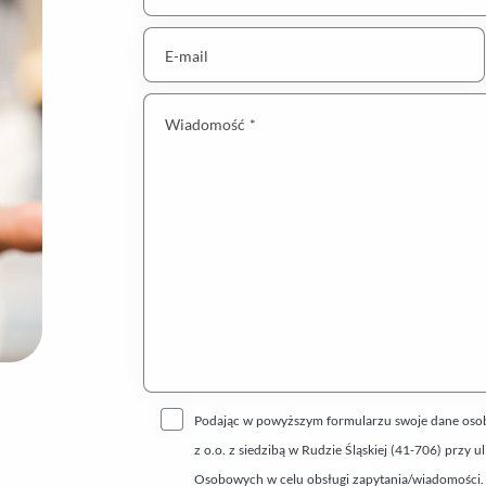
E-mail
Wiadomość *
Podając w powyższym formularzu swoje dane osobo
z o.o. z siedzibą w Rudzie Śląskiej (41-706) prz
Osobowych w celu obsługi zapytania/wiadomości.