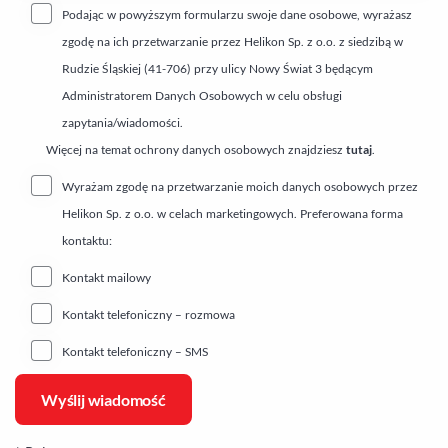
Podając w powyższym formularzu swoje dane osobowe, wyrażasz
zgodę na ich przetwarzanie przez Helikon Sp. z o.o. z siedzibą w
Rudzie Śląskiej (41-706) przy ulicy Nowy Świat 3 będącym
Administratorem Danych Osobowych w celu obsługi
zapytania/wiadomości.
Więcej na temat ochrony danych osobowych znajdziesz
tutaj
.
Wyrażam zgodę na przetwarzanie moich danych osobowych przez
Helikon Sp. z o.o. w celach marketingowych. Preferowana forma
kontaktu:
Kontakt mailowy
Kontakt telefoniczny – rozmowa
Kontakt telefoniczny – SMS