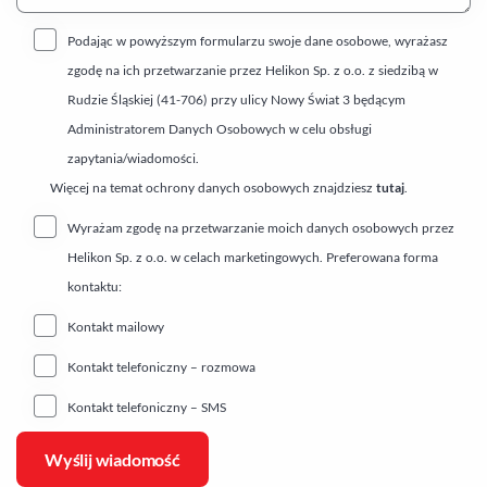
Podając w powyższym formularzu swoje dane osobowe, wyrażasz
zgodę na ich przetwarzanie przez Helikon Sp. z o.o. z siedzibą w
Rudzie Śląskiej (41-706) przy ulicy Nowy Świat 3 będącym
Administratorem Danych Osobowych w celu obsługi
zapytania/wiadomości.
Więcej na temat ochrony danych osobowych znajdziesz
tutaj
.
Wyrażam zgodę na przetwarzanie moich danych osobowych przez
Helikon Sp. z o.o. w celach marketingowych. Preferowana forma
kontaktu:
Kontakt mailowy
Kontakt telefoniczny – rozmowa
Kontakt telefoniczny – SMS