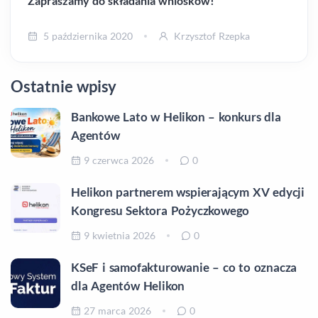
Zapraszamy do składania wniosków!
5 października 2020
Krzysztof Rzepka
Ostatnie wpisy
Bankowe Lato w Helikon – konkurs dla
Agentów
9 czerwca 2026
0
Helikon partnerem wspierającym XV edycji
Kongresu Sektora Pożyczkowego
9 kwietnia 2026
0
KSeF i samofakturowanie – co to oznacza
dla Agentów Helikon
27 marca 2026
0