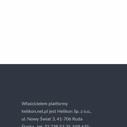
Właścicielem platformy
helikon.net.pl jest Helikon Sp. z o.o.,
ul. Nowy Świat 3, 41-706 Ruda
Śląska , tel. 32 738 53 25, NIP 635-