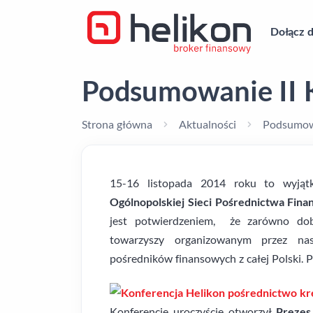
Dołącz d
Podsumowanie II K
Strona główna
Aktualności
Podsumowa
15-16 listopada 2014 roku to wyją
Ogólnopolskiej Sieci Pośrednictwa Fin
jest potwierdzeniem, że zarówno dobó
towarzyszy organizowanym przez nas
pośredników finansowych z całej Polski.
Konferencje uroczyście otworzył
Prezes