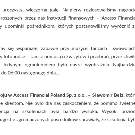
 uroczystą, wieczorną galę. Najpierw rozlosowaliśmy nagrody
roszonych przez nas instytucji finansowych – Axcess Financia
śmy upominki pośrednikom, których postanowiliśmy wyróżnić z
iśmy się wspaniałej zabawie przy muzyce, tańcach i swawolach
y fotobudce – tam, z pomocą rekwizytów i przebrań, przez chwil
 Jedynym ograniczeniem była nasza wyobraźnia. Najbardzie
li do 06:00 następnego dnia…
ju w Axcess Financial Poland Sp. z o.o., – Sławomir Bełz
, któr
aje klientom. Nie było dla nas zaskoczeniem, że pomimo świetne
encja na szkoleniach była bardzo wysoka. Wysoki pozio
sugestie zgromadzonych pośredników sprawiały, że szkolenia był