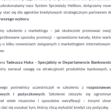
 udoskonalamy nasz System Sprzedaży Helikon, dołączamy now
y stać się dla agentów kredytowych strategicznym partnerem d
rwszego wyboru
.
śmy szkolenie z marketingu – jak skutecznie promować swoj
ypróbowane sposoby promocji – sprawdzone kanały, które wart
y o kilku nowościach związanych z marketingiem internetowym 
ów.
Pana
Tadeusza Huka
–
Specjalisty w Departamencie Bankowośc
który zwracał uwagę na atrakcyjność produktów bankowych, 
wego pośrednicy uczestniczyli w szkoleniu z
rozpoznawan
owych i pożyczkowych
. Szkolenie cieszyło się ogromny
zał wiele niuansów i sposobów weryfikacji – innymi słow
e dać się oszukać tym, którzy chcą wyłudzić kredyt czy pożyczkę.