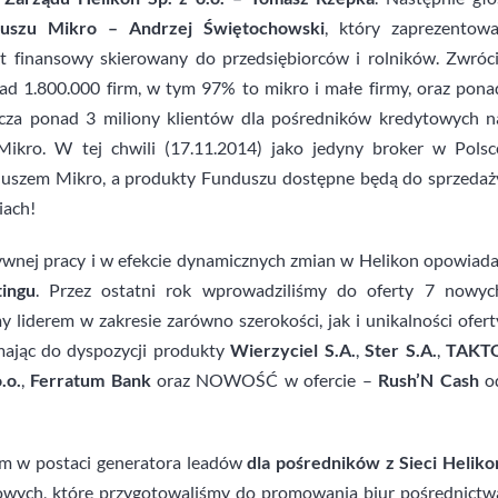
duszu Mikro – Andrzej Świętochowski
, który zaprezentowa
 finansowy skierowany do przedsiębiorców i rolników. Zwróci
nad 1.800.000 firm, w tym 97% to mikro i małe firmy, oraz pona
acza ponad 3 miliony klientów dla pośredników kredytowych n
Mikro. W tej chwili (17.11.2014) jako jedyny broker w Polsc
duszem Mikro, a produkty Funduszu dostępne będą do sprzedaż
iach!
wnej pracy i w efekcie dynamicznych zmian w Helikon opowiada
ingu
. Przez ostatni rok wprowadziliśmy do oferty 7 nowyc
liderem w zakresie zarówno szerokości, jak i unikalności ofert
mając do dyspozycji produkty
Wierzyciel S.A.
,
Ster S.A.
,
TAKT
.o.
,
Ferratum Bank
oraz NOWOŚĆ w ofercie –
Rush’N Cash
o
m w postaci generatora leadów
dla pośredników z Sieci Heliko
gowych, które przygotowaliśmy do promowania biur pośrednictw