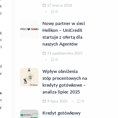
27 marca 2026
e
0
o
Nowy partner w sieci
Helikon – UniCredit
ą
startuje z ofertą dla
o
naszych Agentów
i
31 października 2025
0
i
Wpływ obniżenia
w
stóp procentowych na
kredyty gotówkowe –
analiza lipiec 2025
a
m
9 lipca 2025
0
y
Kredyt gotówkowy