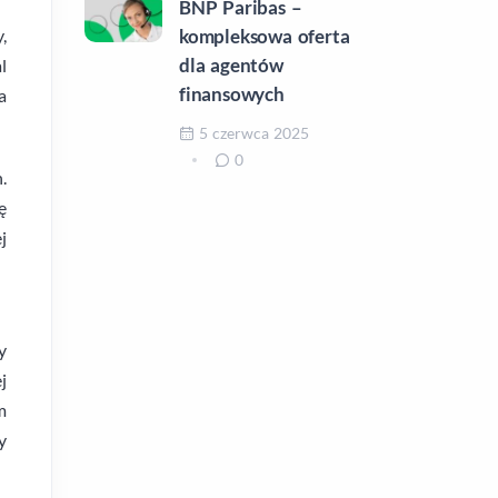
BNP Paribas –
kompleksowa oferta
,
dla agentów
l
finansowych
a
5 czerwca 2025
0
.
ę
j
y
j
m
y