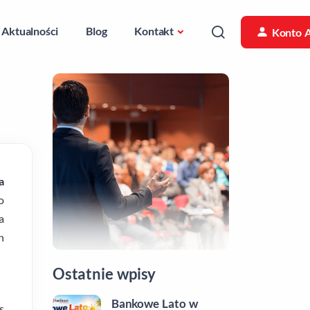
Aktualności
Blog
Kontakt
Konto 
a
o
a
h
Ostatnie wpisy
Bankowe Lato w
s