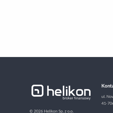
Kont
ul. No
41-70
© 2026 Helikon Sp. z o.o.