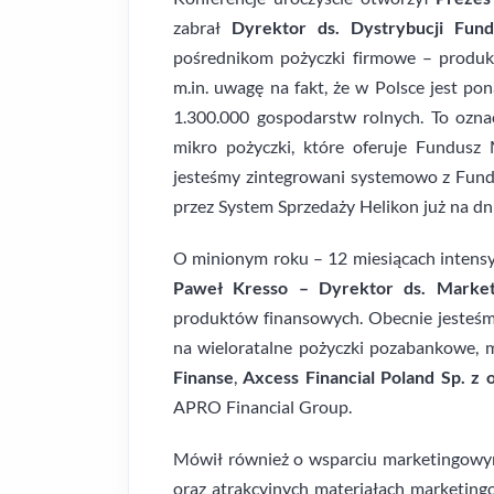
zabrał
Dyrektor ds. Dystrybucji Fun
pośrednikom pożyczki firmowe – produkt
m.in. uwagę na fakt, że w Polsce jest po
1.300.000 gospodarstw rolnych. To ozn
mikro pożyczki, które oferuje Fundusz 
jesteśmy zintegrowani systemowo z Fun
przez System Sprzedaży Helikon już na dn
O minionym roku – 12 miesiącach intensy
Paweł Kresso – Dyrektor ds. Market
produktów finansowych. Obecnie jesteśmy 
na wieloratalne pożyczki pozabankowe, 
Finanse
,
Axcess Financial Poland Sp. z o
APRO Financial Group.
Mówił również o wsparciu marketingowy
oraz atrakcyjnych materiałach marketin