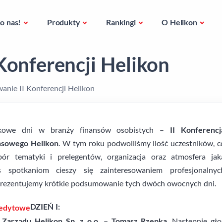
o nas!
Produkty
Rankingi
O Helikon
onferencji Helikon
nie II Konferencji Helikon
tkowe dni w branży finansów osobistych –
II Konferencj
ansowego Helikon
. W tym roku podwoiliśmy ilość uczestników, c
r tematyki i prelegentów, organizacja oraz atmosfera jak
 spotkaniom cieszy się zainteresowaniem profesjonalnyc
 Prezentujemy krótkie podsumowanie tych dwóch owocnych dni.
DZIEŃ I:
 Zarządu Helikon Sp. z o.o. – Tomasz Rzepka
. Następnie gło