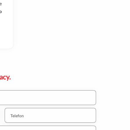
e
o
acy.
Telefon