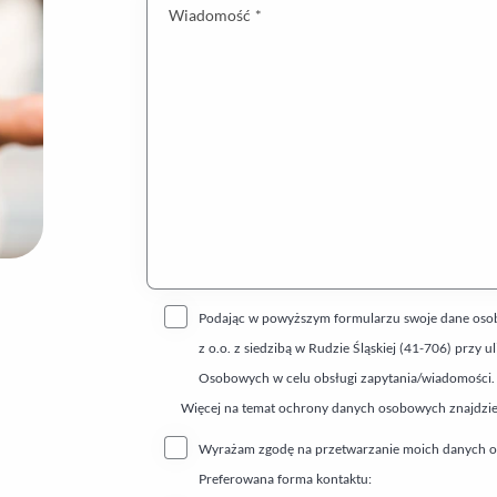
Wiadomość *
Podając w powyższym formularzu swoje dane osobo
z o.o. z siedzibą w Rudzie Śląskiej (41-706) prz
Osobowych w celu obsługi zapytania/wiadomości.
Więcej na temat ochrony danych osobowych znajdzi
Wyrażam zgodę na przetwarzanie moich danych os
Preferowana forma kontaktu: