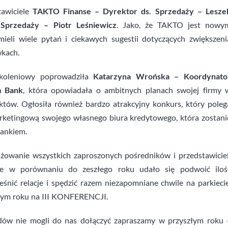
tawiciele
TAKTO Finanse – Dyrektor ds. Sprzedaży – Lesze
 Sprzedaży – Piotr Leśniewicz
. Jako, że TAKTO jest nowy
ieli wiele pytań i ciekawych sugestii dotyczących zwiększeni
wkach.
zkoleniowy poprowadziła
Katarzyna Wrońska – Koordynato
m Bank
, która opowiadała o ambitnych planach swojej firmy 
ów. Ogłosiła również bardzo atrakcyjny konkurs, który poleg
ketingową swojego własnego biura kredytowego, która zostani
Bankiem.
ażowanie wszystkich zaproszonych pośredników i przedstawiciel
, że w porównaniu do zeszłego roku udało się podwoić iloś
eśnić relacje i spędzić razem niezapomniane chwile na parkiecie
złym roku na III KONFERENCJI.
ędów nie mogli do nas dołączyć zapraszamy w przyszłym roku 