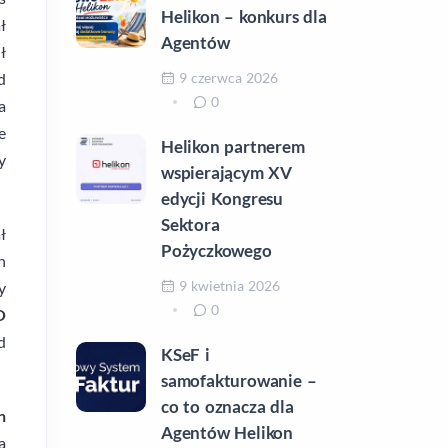
Helikon – konkurs dla
ł
Agentów
ł
9 czerwca 2026
d
0
a
e
Helikon partnerem
y
wspierającym XV
edycji Kongresu
Sektora
ł
Pożyczkowego
h
9 kwietnia 2026
y
0
O
d
KSeF i
samofakturowanie –
co to oznacza dla
n
Agentów Helikon
a