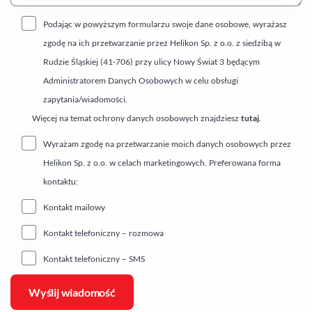
Podając w powyższym formularzu swoje dane osobowe, wyrażasz
zgodę na ich przetwarzanie przez Helikon Sp. z o.o. z siedzibą w
Rudzie Śląskiej (41-706) przy ulicy Nowy Świat 3 będącym
Administratorem Danych Osobowych w celu obsługi
zapytania/wiadomości.
Więcej na temat ochrony danych osobowych znajdziesz
tutaj
.
Wyrażam zgodę na przetwarzanie moich danych osobowych przez
Helikon Sp. z o.o. w celach marketingowych. Preferowana forma
kontaktu:
Kontakt mailowy
Kontakt telefoniczny – rozmowa
Kontakt telefoniczny – SMS