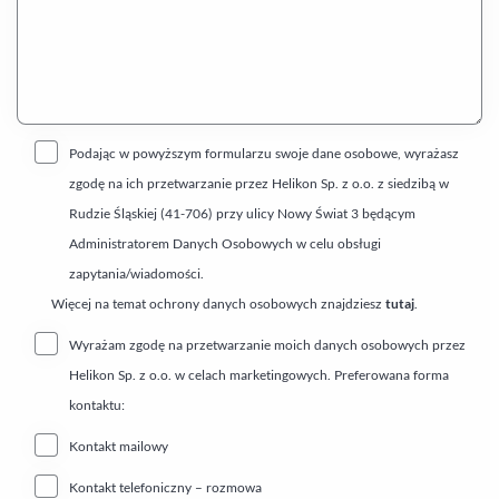
Podając w powyższym formularzu swoje dane osobowe, wyrażasz
zgodę na ich przetwarzanie przez Helikon Sp. z o.o. z siedzibą w
Rudzie Śląskiej (41-706) przy ulicy Nowy Świat 3 będącym
Administratorem Danych Osobowych w celu obsługi
zapytania/wiadomości.
Więcej na temat ochrony danych osobowych znajdziesz
tutaj
.
Wyrażam zgodę na przetwarzanie moich danych osobowych przez
Helikon Sp. z o.o. w celach marketingowych. Preferowana forma
kontaktu:
Kontakt mailowy
Kontakt telefoniczny – rozmowa