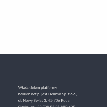
Właścicielem platformy
helikon.net.pl jest Helikon Sp. z o.o.,
ul. Nowy Świat 3, 41-706 Ruda
Śląska , tel. 32 738 53 25, NIP 635-