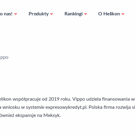
o nas!
Produkty
Rankingi
O Helikon
ippo
elikon współpracuje od 2019 roku. Vippo udziela finansowania 
wniosku w systemie expresowykredyt.pl. Polska firma rozwija si
również ekspansje na Meksyk.