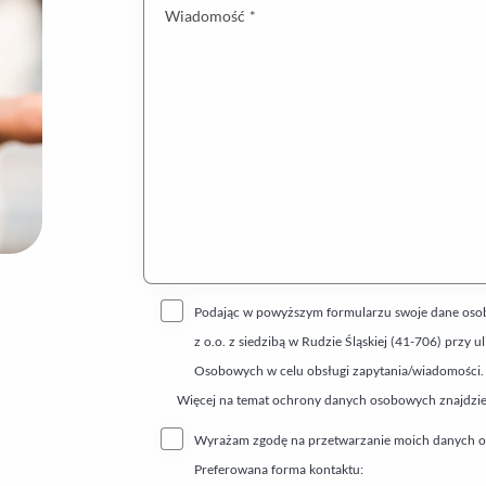
Wiadomość *
Podając w powyższym formularzu swoje dane osobo
z o.o. z siedzibą w Rudzie Śląskiej (41-706) prz
Osobowych w celu obsługi zapytania/wiadomości.
Więcej na temat ochrony danych osobowych znajdzi
Wyrażam zgodę na przetwarzanie moich danych os
Preferowana forma kontaktu: