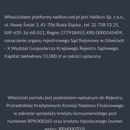
Właścicielem platformy helikon.net.pl jest Helikon Sp. z o.o.,
ul. Nowy Świat 3, 41-706 Ruda Śląska , tel. 32 738 53 25,
NIP 635-16-68-011, Regon 277918453, KRS 0000145409,
oznaczenie organu rejestrowego Sąd Rejonowy w Gliwicach
- X Wydział Gospodarczy Krajowego Rejestru Sądowego.
Kapitał zakładowy 51.000 zł w całości opłacony.
Właściciel portalu jest podmiotem wpisanym do Rejestru
Pośredników Kredytowych Komisji Nadzoru Finansowego
w zakresie sprzedaży kredytu konsumenckiego pod
numerem RPK000265 oraz kredytu hipotecznego (numer
wpisu: RPH000703).