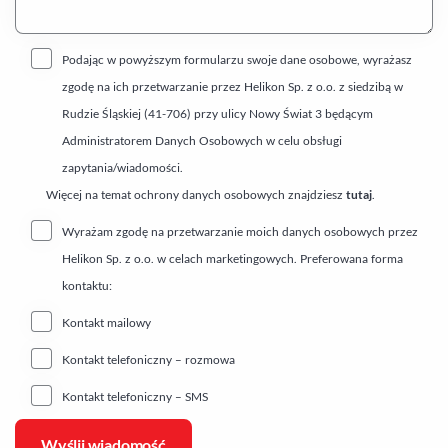
Podając w powyższym formularzu swoje dane osobowe, wyrażasz
zgodę na ich przetwarzanie przez Helikon Sp. z o.o. z siedzibą w
Rudzie Śląskiej (41-706) przy ulicy Nowy Świat 3 będącym
Administratorem Danych Osobowych w celu obsługi
zapytania/wiadomości.
Więcej na temat ochrony danych osobowych znajdziesz
tutaj
.
Wyrażam zgodę na przetwarzanie moich danych osobowych przez
Helikon Sp. z o.o. w celach marketingowych. Preferowana forma
kontaktu:
Kontakt mailowy
Kontakt telefoniczny – rozmowa
Kontakt telefoniczny – SMS