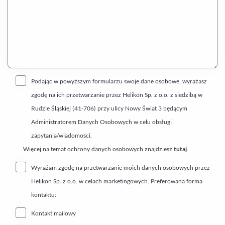
Podając w powyższym formularzu swoje dane osobowe, wyrażasz
zgodę na ich przetwarzanie przez Helikon Sp. z o.o. z siedzibą w
Rudzie Śląskiej (41-706) przy ulicy Nowy Świat 3 będącym
Administratorem Danych Osobowych w celu obsługi
zapytania/wiadomości.
Więcej na temat ochrony danych osobowych znajdziesz
tutaj
.
Wyrażam zgodę na przetwarzanie moich danych osobowych przez
Helikon Sp. z o.o. w celach marketingowych. Preferowana forma
kontaktu:
Kontakt mailowy