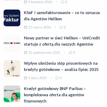
9 kwietnia 2026
0
KSeF i samofakturowanie – co to oznacza
dla Agentów Helikon
27 marca 2026
0
Nowy partner w sieci Helikon – UniCredit
startuje z ofertą dla naszych Agentów
31 października 2025
0
Wpływ obniżenia stóp procentowych na
kredyty gotówkowe – analiza lipiec 2025
9 lipca 2025
0
Kredyt gotówkowy BNP Paribas –
kompleksowa oferta dla agentów
finansowych