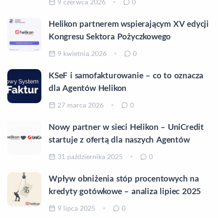
9 czerwca 2026
0
Helikon partnerem wspierającym XV edycji
Kongresu Sektora Pożyczkowego
9 kwietnia 2026
0
KSeF i samofakturowanie – co to oznacza
dla Agentów Helikon
27 marca 2026
0
Nowy partner w sieci Helikon – UniCredit
startuje z ofertą dla naszych Agentów
31 października 2025
0
Wpływ obniżenia stóp procentowych na
kredyty gotówkowe – analiza lipiec 2025
9 lipca 2025
0